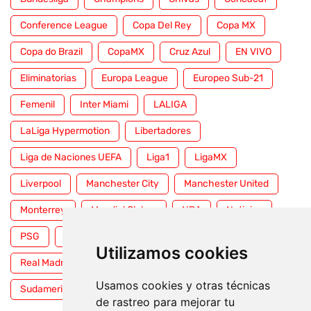
Conference League
Copa Del Rey
Copa MX
Copa do Brazil
CopaMX
Cruz Azul
EN VIVO
Eliminatorias
Europa League
Europeo Sub-21
Femenil
Inter Miami
LALIGA
LaLiga Hypermotion
Libertadores
Liga de Naciones UEFA
Liga1
LigaMX
Liverpool
Manchester City
Manchester United
Monterrey
Mundial Clubes
NBA
Noticias
PSG
Premier League
Pumas
RFEF
Utilizamos cookies
Real Madrid
Selección Mexicana
Serie A
Usamos cookies y otras técnicas
Sudamericana
Tigres
Toluca
UFC
WWE
de rastreo para mejorar tu