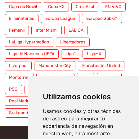
Copa do Brazil
CopaMX
Cruz Azul
EN VIVO
Eliminatorias
Europa League
Europeo Sub-21
Femenil
Inter Miami
LALIGA
LaLiga Hypermotion
Libertadores
Liga de Naciones UEFA
Liga1
LigaMX
Liverpool
Manchester City
Manchester United
Monterrey
Mundial Clubes
NBA
Noticias
PSG
Premier League
Pumas
RFEF
Utilizamos cookies
Real Madrid
Selección Mexicana
Serie A
Usamos cookies y otras técnicas
Sudamericana
Tigres
Toluca
UFC
WWE
de rastreo para mejorar tu
experiencia de navegación en
nuestra web, para mostrarte