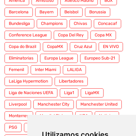
America
Amistoso
Atletico Madrid
BOX
Barcelona
Bayern
Beisbol
Borussia
Bundesliga
Champions
Chivas
Concacaf
Conference League
Copa Del Rey
Copa MX
Copa do Brazil
CopaMX
Cruz Azul
EN VIVO
Eliminatorias
Europa League
Europeo Sub-21
Femenil
Inter Miami
LALIGA
LaLiga Hypermotion
Libertadores
Liga de Naciones UEFA
Liga1
LigaMX
Liverpool
Manchester City
Manchester United
Monterrey
Mundial Clubes
NBA
Noticias
PSG
Premier League
Pumas
RFEF
Utilizamos cookies