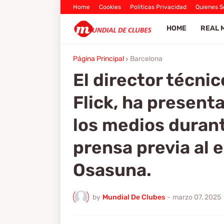
Home
Cookies
Politicas Privacidad
Quienes 
HOME
REAL 
Página Principal
Barcelona
El director técni
Flick, ha present
los medios durant
prensa previa al 
Osasuna.
by
Mundial De Clubes
-
marzo 07, 2025