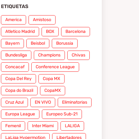
ETIQUETAS
America
Amistoso
Atletico Madrid
BOX
Barcelona
Bayern
Beisbol
Borussia
Bundesliga
Champions
Chivas
Concacaf
Conference League
Copa Del Rey
Copa MX
Copa do Brazil
CopaMX
Cruz Azul
EN VIVO
Eliminatorias
Europa League
Europeo Sub-21
Femenil
Inter Miami
LALIGA
LaLiga Hypermotion
Libertadores