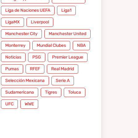
Liga de Naciones UEFA
Liga1
LigaMX
Liverpool
Manchester City
Manchester United
Monterrey
Mundial Clubes
NBA
Noticias
PSG
Premier League
Pumas
RFEF
Real Madrid
Selección Mexicana
Serie A
Sudamericana
Tigres
Toluca
UFC
WWE