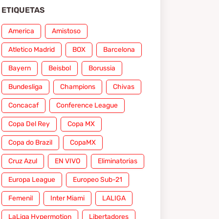
ETIQUETAS
America
Amistoso
Atletico Madrid
BOX
Barcelona
Bayern
Beisbol
Borussia
Bundesliga
Champions
Chivas
Concacaf
Conference League
Copa Del Rey
Copa MX
Copa do Brazil
CopaMX
Cruz Azul
EN VIVO
Eliminatorias
Europa League
Europeo Sub-21
Femenil
Inter Miami
LALIGA
LaLiga Hypermotion
Libertadores