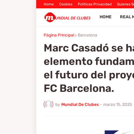
Home
Cookies
Politicas Privacidad
Quienes 
HOME
REAL 
Página Principal
Barcelona
Marc Casadó se h
elemento fundame
el futuro del proy
FC Barcelona.
by
Mundial De Clubes
-
marzo 15, 2025