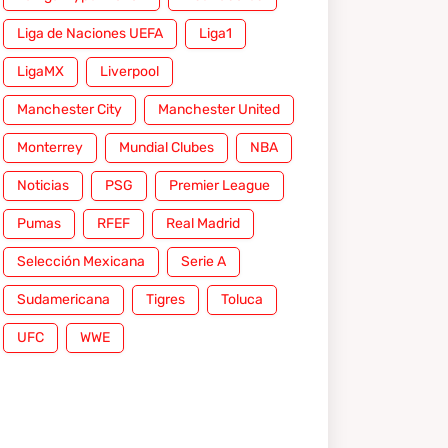
Liga de Naciones UEFA
Liga1
LigaMX
Liverpool
Manchester City
Manchester United
Monterrey
Mundial Clubes
NBA
Noticias
PSG
Premier League
Pumas
RFEF
Real Madrid
Selección Mexicana
Serie A
Sudamericana
Tigres
Toluca
UFC
WWE