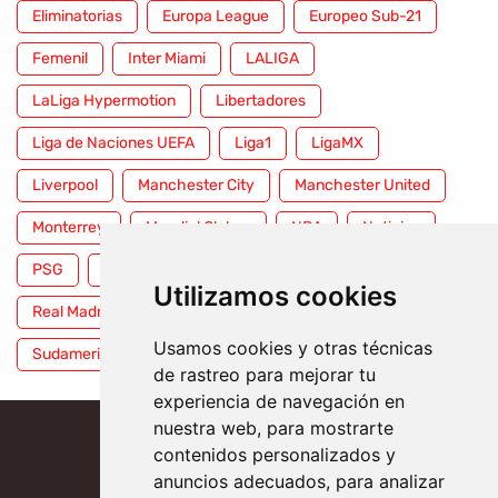
Eliminatorias
Europa League
Europeo Sub-21
Femenil
Inter Miami
LALIGA
LaLiga Hypermotion
Libertadores
Liga de Naciones UEFA
Liga1
LigaMX
Liverpool
Manchester City
Manchester United
Monterrey
Mundial Clubes
NBA
Noticias
PSG
Premier League
Pumas
RFEF
Utilizamos cookies
Real Madrid
Selección Mexicana
Serie A
Usamos cookies y otras técnicas
Sudamericana
Tigres
Toluca
UFC
WWE
de rastreo para mejorar tu
experiencia de navegación en
nuestra web, para mostrarte
contenidos personalizados y
anuncios adecuados, para analizar