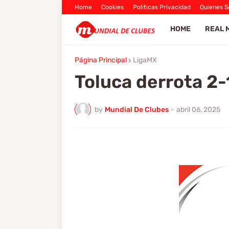
Home
Cookies
Politicas Privacidad
Quienes 
HOME
REAL 
Página Principal
LigaMX
Toluca derrota 2-
by
Mundial De Clubes
-
abril 06, 2025