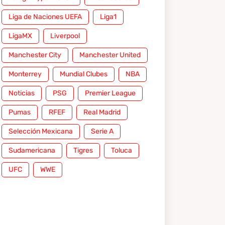
Liga de Naciones UEFA
Liga1
LigaMX
Liverpool
Manchester City
Manchester United
Monterrey
Mundial Clubes
NBA
Noticias
PSG
Premier League
Pumas
RFEF
Real Madrid
Selección Mexicana
Serie A
Sudamericana
Tigres
Toluca
UFC
WWE