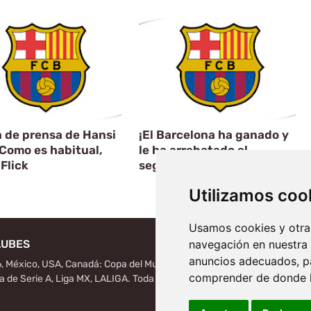
 de prensa de Hansi
¡El Barcelona ha ganado y
 Como es habitual,
le ha arrebatado el
Flick
segundo puesto
Utilizamos coo
Artículo Siguiente
Usamos cookies y otras
LUBES
navegación en nuestra
anuncios adecuados, pa
, México, USA, Canadá: Copa del Mundo de la FIFA, notas
comprender de donde ll
ga de Serie A, Liga MX, LALIGA. Toda la información del futbol