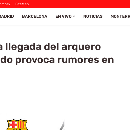
Somos?
SiteMap
MADRID
BARCELONA
EN VIVO
NOTICIAS
MONTER
a llegada del arquero
do provoca rumores en