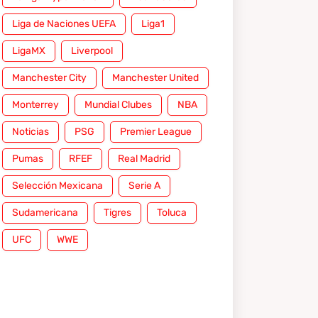
Liga de Naciones UEFA
Liga1
LigaMX
Liverpool
Manchester City
Manchester United
Monterrey
Mundial Clubes
NBA
Noticias
PSG
Premier League
Pumas
RFEF
Real Madrid
Selección Mexicana
Serie A
Sudamericana
Tigres
Toluca
UFC
WWE