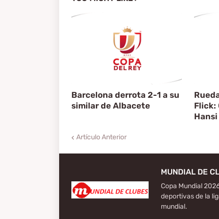
Barcelona derrota 2-1 a su
Rueda
similar de Albacete
Flick:
Hansi 
Artículo Anterior
MUNDIAL DE C
Copa Mundial 2026
deportivas de la li
mundial.