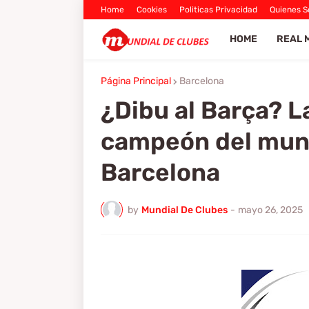
Home
Cookies
Politicas Privacidad
Quienes 
HOME
REAL 
Página Principal
Barcelona
¿Dibu al Barça? L
campeón del mun
Barcelona
by
Mundial De Clubes
-
mayo 26, 2025