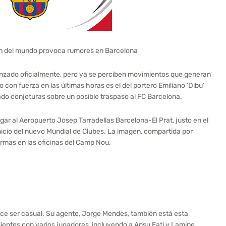
ón del mundo provoca rumores en Barcelona
zado oficialmente, pero ya se perciben movimientos que generan
con fuerza en las últimas horas es el del portero Emiliano ‘Dibu’
ado conjeturas sobre un posible traspaso al FC Barcelona.
gar al Aeropuerto Josep Tarradellas Barcelona-El Prat, justo en el
nicio del nuevo Mundial de Clubes. La imagen, compartida por
larmas en las oficinas del Camp Nou.
ece ser casual. Su agente, Jorge Mendes, también está esta
entes con varios jugadores, incluyendo a Ansu Fati y Lamine