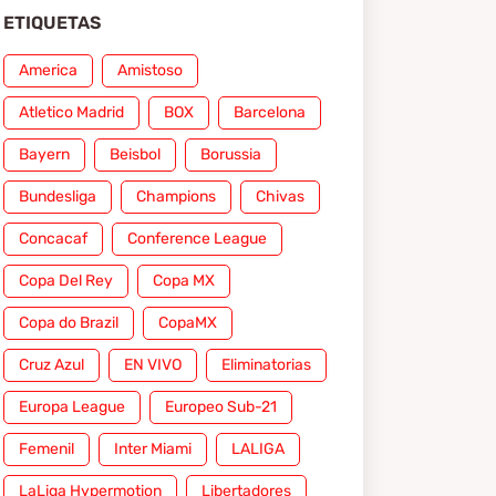
ETIQUETAS
America
Amistoso
Atletico Madrid
BOX
Barcelona
Bayern
Beisbol
Borussia
Bundesliga
Champions
Chivas
Concacaf
Conference League
Copa Del Rey
Copa MX
Copa do Brazil
CopaMX
Cruz Azul
EN VIVO
Eliminatorias
Europa League
Europeo Sub-21
Femenil
Inter Miami
LALIGA
LaLiga Hypermotion
Libertadores