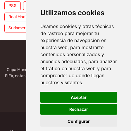
PSG
Premier League
Pumas
RFEF
Utilizamos cookies
Real Madrid
Selección Mexicana
Serie A
Usamos cookies y otras técnicas
Sudamericana
Tigres
Toluca
UFC
WWE
de rastreo para mejorar tu
experiencia de navegación en
nuestra web, para mostrarte
contenidos personalizados y
anuncios adecuados, para analizar
el tráfico en nuestra web y para
Copa Mundial 2026, México, USA, Canadá: Copa del Mundo de la
comprender de donde llegan
FIFA, notas deportivas de la liga de Serie A, Liga MX, LALIGA. Toda
la información del futbol mundial.
nuestros visitantes.
Aceptar
Rechazar
Configurar
Design by -
Mundial de Clubes 2025