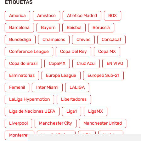
ETIQUETAS
America
Amistoso
Atletico Madrid
BOX
Barcelona
Bayern
Beisbol
Borussia
Bundesliga
Champions
Chivas
Concacaf
Conference League
Copa Del Rey
Copa MX
Copa do Brazil
CopaMX
Cruz Azul
EN VIVO
Eliminatorias
Europa League
Europeo Sub-21
Femenil
Inter Miami
LALIGA
LaLiga Hypermotion
Libertadores
Liga de Naciones UEFA
Liga1
LigaMX
Liverpool
Manchester City
Manchester United
Monterrey
Mundial Clubes
NBA
Noticias