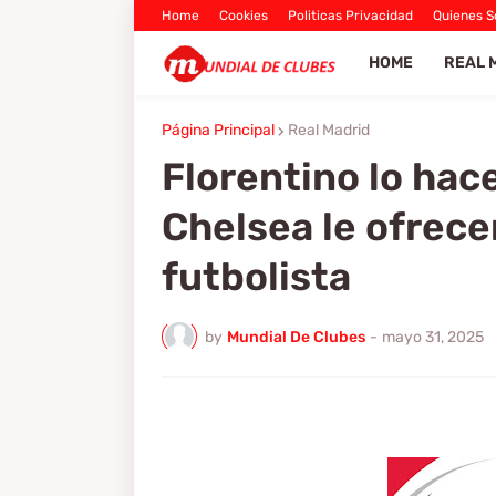
Home
Cookies
Politicas Privacidad
Quienes 
HOME
REAL 
Página Principal
Real Madrid
Florentino lo hac
Chelsea le ofrece
futbolista
by
Mundial De Clubes
-
mayo 31, 2025