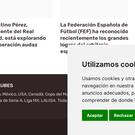
tino Pérez,
La Federación Española de
ente del Real
Fútbol (FEF) ha reconocido
d, está explorando
recientemente los grandes
peración audaz
logros del arbitraje
español
Utilizamos coo
Artículo Siguiente
Usamos cookies y otras
LUBES
navegación en nuestra
anuncios adecuados, pa
, México, USA, Canadá: Copa del Mundo de la FIFA, notas
comprender de donde ll
ga de Serie A, Liga MX, LALIGA. Toda la información del futbol
Aceptar
Rechazar
Home
Poli