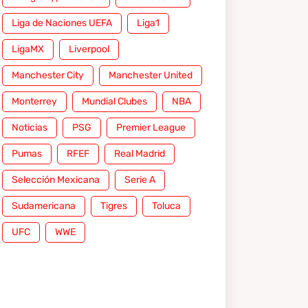
Liga de Naciones UEFA
Liga1
LigaMX
Liverpool
Manchester City
Manchester United
Monterrey
Mundial Clubes
NBA
Noticias
PSG
Premier League
Pumas
RFEF
Real Madrid
Selección Mexicana
Serie A
Sudamericana
Tigres
Toluca
UFC
WWE