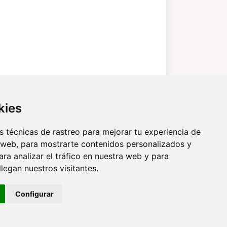
kies
 técnicas de rastreo para mejorar tu experiencia de
 web, para mostrarte contenidos personalizados y
ra analizar el tráfico en nuestra web y para
egan nuestros visitantes.
Configurar
ticas Privacidad
Cookies
Quienes Somos?