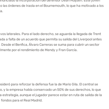
 anunciado la incorporación del defensor Dean Huijsen. Este joven
 las órdenes de Iraola en el Bournemouth, lo que ha motivado a los
la.
os laterales. Para el lado derecho, se aguarda la llegada de Trent
da a falta de un acuerdo que permita su salida del Liverpool antes
. Desde el Benfica, Álvaro Carreras se suma para cubrir un sector
lmente por el rendimiento de Mendy y Fran García.
ideró para reforzar la defensa fue la de Mario Gila. El central se
nco, y la empresa había conservado un 50% de sus derechos, lo que
tra estrategia, aunque el jugador parece estar en ruta de salida de la
e fondos para el Real Madrid.