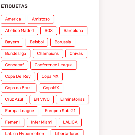
ETIQUETAS
America
Amistoso
Atletico Madrid
BOX
Barcelona
Bayern
Beisbol
Borussia
Bundesliga
Champions
Chivas
Concacaf
Conference League
Copa Del Rey
Copa MX
Copa do Brazil
CopaMX
Cruz Azul
EN VIVO
Eliminatorias
Europa League
Europeo Sub-21
Femenil
Inter Miami
LALIGA
LaLiga Hypermotion
Libertadores