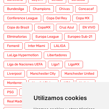
Bundesliga
Champions
Chivas
Concacaf
Conference League
Copa Del Rey
Copa MX
Copa do Brazil
CopaMX
Cruz Azul
EN VIVO
Eliminatorias
Europa League
Europeo Sub-21
Femenil
Inter Miami
LALIGA
LaLiga Hypermotion
Libertadores
Liga de Naciones UEFA
Liga1
LigaMX
Liverpool
Manchester City
Manchester United
Monterrey
Mundial Clubes
NBA
Noticias
PSG
Premier League
Pumas
RFEF
Utilizamos cookies
Real Madrid
Selección Mexicana
Serie A