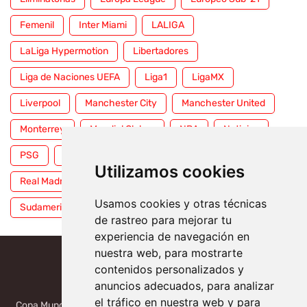
Femenil
Inter Miami
LALIGA
LaLiga Hypermotion
Libertadores
Liga de Naciones UEFA
Liga1
LigaMX
Liverpool
Manchester City
Manchester United
Monterrey
Mundial Clubes
NBA
Noticias
PSG
Premier League
Pumas
RFEF
Utilizamos cookies
Real Madrid
Selección Mexicana
Serie A
Usamos cookies y otras técnicas
Sudamericana
Tigres
Toluca
UFC
WWE
de rastreo para mejorar tu
experiencia de navegación en
nuestra web, para mostrarte
contenidos personalizados y
anuncios adecuados, para analizar
el tráfico en nuestra web y para
Copa Mundial 2026, México, USA, Canadá: Copa del Mundo de la