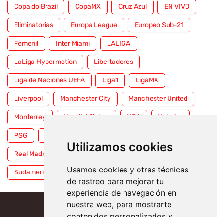
Copa do Brazil
CopaMX
Cruz Azul
EN VIVO
Eliminatorias
Europa League
Europeo Sub-21
Femenil
Inter Miami
LALIGA
LaLiga Hypermotion
Libertadores
Liga de Naciones UEFA
Liga1
LigaMX
Liverpool
Manchester City
Manchester United
Monterrey
Mundial Clubes
NBA
Noticias
PSG
Premier League
Pumas
RFEF
Utilizamos cookies
Real Madrid
Selección Mexicana
Serie A
Usamos cookies y otras técnicas
Sudamericana
Tigres
Toluca
UFC
WWE
de rastreo para mejorar tu
experiencia de navegación en
nuestra web, para mostrarte
contenidos personalizados y