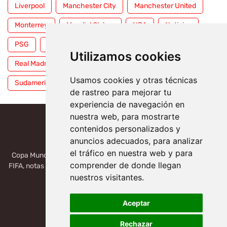
Liverpool
Manchester City
Manchester United
Monterrey
Mundial Clubes
NBA
Noticias
PSG
Premier League
Pumas
RFEF
Utilizamos cookies
Real Madrid
Selección Mexicana
Serie A
Usamos cookies y otras técnicas
Sudamericana
Tigres
Toluca
UFC
WWE
de rastreo para mejorar tu
experiencia de navegación en
nuestra web, para mostrarte
contenidos personalizados y
anuncios adecuados, para analizar
el tráfico en nuestra web y para
Copa Mundial 2026, México, USA, Canadá: Copa del Mundo de la
comprender de donde llegan
FIFA, notas deportivas de la liga de Serie A, Liga MX, LALIGA. Toda
la información del futbol mundial.
nuestros visitantes.
Aceptar
Rechazar