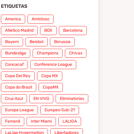
ETIQUETAS
America
Amistoso
Atletico Madrid
BOX
Barcelona
Bayern
Beisbol
Borussia
Bundesliga
Champions
Chivas
Concacaf
Conference League
Copa Del Rey
Copa MX
Copa do Brazil
CopaMX
Cruz Azul
EN VIVO
Eliminatorias
Europa League
Europeo Sub-21
Femenil
Inter Miami
LALIGA
LaLiga Hypermotion
Libertadores