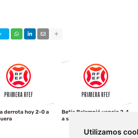
r
a derrota hoy 2-0 a
Betis Balompié vencio 2-1
uera
a su similar de Alcorcón
Utilizamos coo
Artículo Siguiente