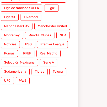
Liga de Naciones UEFA
Liga1
LigaMX
Liverpool
Manchester City
Manchester United
Monterrey
Mundial Clubes
NBA
Noticias
PSG
Premier League
Pumas
RFEF
Real Madrid
Selección Mexicana
Serie A
Sudamericana
Tigres
Toluca
UFC
WWE