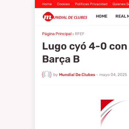
Home
Cookies
Politicas Privacidad
Quienes 
HOME
REAL 
Página Principal
RFEF
Lugo cyó 4-0 con 
Barça B
by
Mundial De Clubes
-
mayo 04, 2025