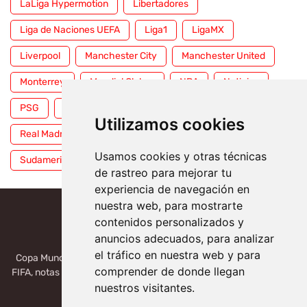
LaLiga Hypermotion
Libertadores
Liga de Naciones UEFA
Liga1
LigaMX
Liverpool
Manchester City
Manchester United
Monterrey
Mundial Clubes
NBA
Noticias
PSG
Premier League
Pumas
RFEF
Utilizamos cookies
Real Madrid
Selección Mexicana
Serie A
Usamos cookies y otras técnicas
Sudamericana
Tigres
Toluca
UFC
WWE
de rastreo para mejorar tu
experiencia de navegación en
nuestra web, para mostrarte
contenidos personalizados y
anuncios adecuados, para analizar
el tráfico en nuestra web y para
Copa Mundial 2026, México, USA, Canadá: Copa del Mundo de la
comprender de donde llegan
FIFA, notas deportivas de la liga de Serie A, Liga MX, LALIGA. Toda
la información del futbol mundial.
nuestros visitantes.