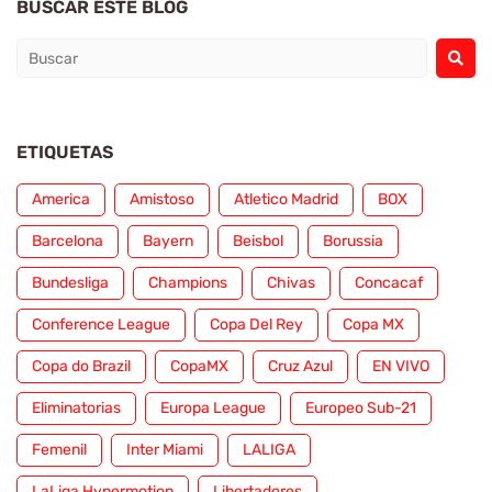
BUSCAR ESTE BLOG
ETIQUETAS
America
Amistoso
Atletico Madrid
BOX
Barcelona
Bayern
Beisbol
Borussia
Bundesliga
Champions
Chivas
Concacaf
Conference League
Copa Del Rey
Copa MX
Copa do Brazil
CopaMX
Cruz Azul
EN VIVO
Eliminatorias
Europa League
Europeo Sub-21
Femenil
Inter Miami
LALIGA
LaLiga Hypermotion
Libertadores