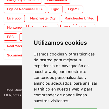
Liga de Naciones UEFA
Liga1
LigaMX
Liverpool
Manchester City
Manchester United
Monterrey
Mundial Clubes
NBA
Noticias
PSG
Premier League
Pumas
RFEF
Utilizamos cookies
Real Madrid
Selección Mexicana
Serie A
Usamos cookies y otras técnicas
Sudamericana
Tigres
Toluca
UFC
WWE
de rastreo para mejorar tu
experiencia de navegación en
nuestra web, para mostrarte
contenidos personalizados y
anuncios adecuados, para analizar
el tráfico en nuestra web y para
Copa Mundial 2026, México, USA, Canadá: Copa del Mundo de la
comprender de donde llegan
FIFA, notas deportivas de la liga de Serie A, Liga MX, LALIGA. Toda
la información del futbol mundial.
nuestros visitantes.