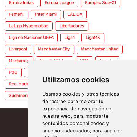
Eliminatorias
Europa League
Europeo Sub-21
Femenil
Inter Miami
LALIGA
LaLiga Hypermotion
Libertadores
Liga de Naciones UEFA
Liga1
LigaMX
Liverpool
Manchester City
Manchester United
Monterrey
Mundial Clubes
NBA
Noticias
PSG
Premier League
Pumas
RFEF
Utilizamos cookies
Real Madrid
Selección Mexicana
Serie A
Usamos cookies y otras técnicas
Sudamericana
Tigres
Toluca
UFC
WWE
de rastreo para mejorar tu
experiencia de navegación en
nuestra web, para mostrarte
contenidos personalizados y
anuncios adecuados, para analizar