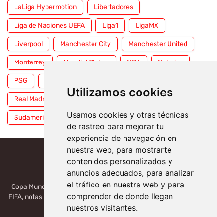
LaLiga Hypermotion
Libertadores
Liga de Naciones UEFA
Liga1
LigaMX
Liverpool
Manchester City
Manchester United
Monterrey
Mundial Clubes
NBA
Noticias
PSG
Premier League
Pumas
RFEF
Utilizamos cookies
Real Madrid
Selección Mexicana
Serie A
Usamos cookies y otras técnicas
Sudamericana
Tigres
Toluca
UFC
WWE
de rastreo para mejorar tu
experiencia de navegación en
nuestra web, para mostrarte
contenidos personalizados y
anuncios adecuados, para analizar
el tráfico en nuestra web y para
Copa Mundial 2026, México, USA, Canadá: Copa del Mundo de la
comprender de donde llegan
FIFA, notas deportivas de la liga de Serie A, Liga MX, LALIGA. Toda
la información del futbol mundial.
nuestros visitantes.