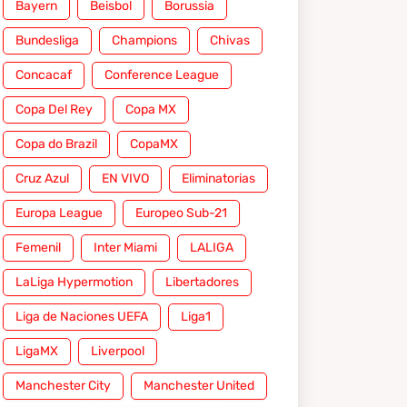
Bayern
Beisbol
Borussia
Bundesliga
Champions
Chivas
Concacaf
Conference League
Copa Del Rey
Copa MX
Copa do Brazil
CopaMX
Cruz Azul
EN VIVO
Eliminatorias
Europa League
Europeo Sub-21
Femenil
Inter Miami
LALIGA
LaLiga Hypermotion
Libertadores
Liga de Naciones UEFA
Liga1
LigaMX
Liverpool
Manchester City
Manchester United