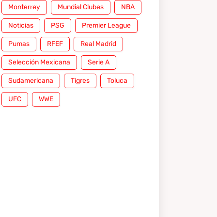
Monterrey
Mundial Clubes
NBA
Noticias
PSG
Premier League
Pumas
RFEF
Real Madrid
Selección Mexicana
Serie A
Sudamericana
Tigres
Toluca
UFC
WWE