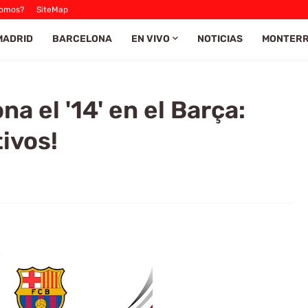
Somos?
SiteMap
MADRID
BARCELONA
EN VIVO
NOTICIAS
MONTER
a el '14' en el Barça:
ivos!