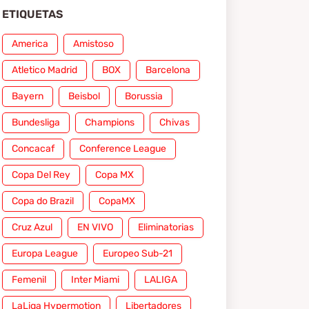
ETIQUETAS
America
Amistoso
Atletico Madrid
BOX
Barcelona
Bayern
Beisbol
Borussia
Bundesliga
Champions
Chivas
Concacaf
Conference League
Copa Del Rey
Copa MX
Copa do Brazil
CopaMX
Cruz Azul
EN VIVO
Eliminatorias
Europa League
Europeo Sub-21
Femenil
Inter Miami
LALIGA
LaLiga Hypermotion
Libertadores