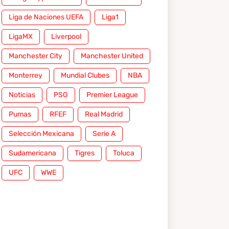
Liga de Naciones UEFA
Liga1
LigaMX
Liverpool
Manchester City
Manchester United
Monterrey
Mundial Clubes
NBA
Noticias
PSG
Premier League
Pumas
RFEF
Real Madrid
Selección Mexicana
Serie A
Sudamericana
Tigres
Toluca
UFC
WWE