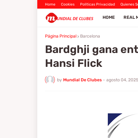
Home
Cookies
Politicas Privacidad
Quienes 
HOME
REAL 
Página Principal
Barcelona
Bardghji gana ent
Hansi Flick
by
Mundial De Clubes
-
agosto 04, 202