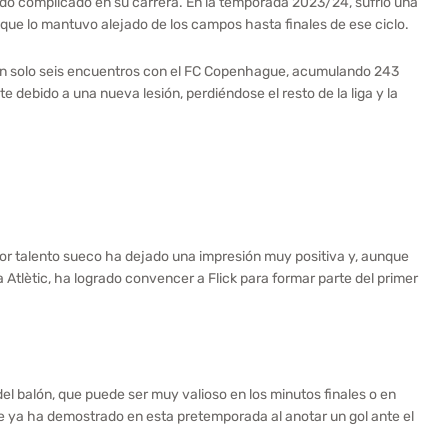
odo complicado en su carrera. En la temporada 2023/24, sufrió una
 que lo mantuvo alejado de los campos hasta finales de ese ciclo.
en solo seis encuentros con el FC Copenhague, acumulando 243
 debido a una nueva lesión, perdiéndose el resto de la liga y la
dor talento sueco ha dejado una impresión muy positiva y, aunque
 Atlètic, ha logrado convencer a Flick para formar parte del primer
l balón, que puede ser muy valioso en los minutos finales o en
e ya ha demostrado en esta pretemporada al anotar un gol ante el