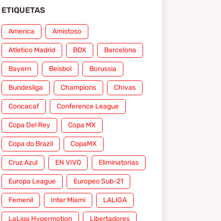
ETIQUETAS
America
Amistoso
Atletico Madrid
BOX
Barcelona
Bayern
Beisbol
Borussia
Bundesliga
Champions
Chivas
Concacaf
Conference League
Copa Del Rey
Copa MX
Copa do Brazil
CopaMX
Cruz Azul
EN VIVO
Eliminatorias
Europa League
Europeo Sub-21
Femenil
Inter Miami
LALIGA
LaLiga Hypermotion
Libertadores