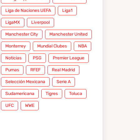
Liga de Naciones UEFA
Liga1
LigaMX
Liverpool
Manchester City
Manchester United
Monterrey
Mundial Clubes
NBA
Noticias
PSG
Premier League
Pumas
RFEF
Real Madrid
Selección Mexicana
Serie A
Sudamericana
Tigres
Toluca
UFC
WWE