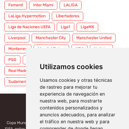
Femenil
Inter Miami
LALIGA
LaLiga Hypermotion
Libertadores
Liga de Naciones UEFA
Liga1
LigaMX
Liverpool
Manchester City
Manchester United
Monterrey
Mundial Clubes
NBA
Noticias
PSG
Premier League
Pumas
RFEF
Utilizamos cookies
Real Madrid
Selección Mexicana
Serie A
Usamos cookies y otras técnicas
Sudamericana
Tigres
Toluca
UFC
WWE
de rastreo para mejorar tu
experiencia de navegación en
nuestra web, para mostrarte
contenidos personalizados y
anuncios adecuados, para analizar
el tráfico en nuestra web y para
Copa Mundial 2026, México, USA, Canadá: Copa del Mundo de la
comprender de donde llegan
FIFA, notas deportivas de la liga de Serie A, Liga MX, LALIGA. Toda