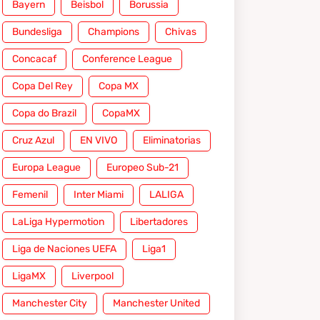
Bayern
Beisbol
Borussia
Bundesliga
Champions
Chivas
Concacaf
Conference League
Copa Del Rey
Copa MX
Copa do Brazil
CopaMX
Cruz Azul
EN VIVO
Eliminatorias
Europa League
Europeo Sub-21
Femenil
Inter Miami
LALIGA
LaLiga Hypermotion
Libertadores
Liga de Naciones UEFA
Liga1
LigaMX
Liverpool
Manchester City
Manchester United