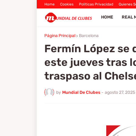
Home
Cookies
Politicas Privacidad
Quienes 
HOME
REAL 
Página Principal
Barcelona
Fermín López se d
este jueves tras 
traspaso al Chels
by
Mundial De Clubes
-
agosto 27, 2025