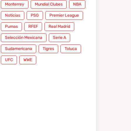
Monterrey
Mundial Clubes
NBA
Noticias
PSG
Premier League
Pumas
RFEF
Real Madrid
Selección Mexicana
Serie A
Sudamericana
Tigres
Toluca
UFC
WWE