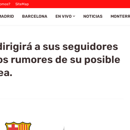
Somos?
SiteMap
MADRID
BARCELONA
EN VIVO
NOTICIAS
MONTER
irigirá a sus seguidores
los rumores de su posible
ea.