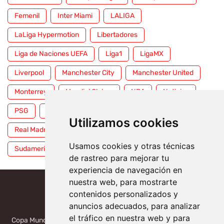
Femenil
Inter Miami
LALIGA
LaLiga Hypermotion
Libertadores
Liga de Naciones UEFA
Liga1
LigaMX
Liverpool
Manchester City
Manchester United
Monterrey
Mundial Clubes
NBA
Noticias
PSG
Premier League
Pumas
RFEF
Utilizamos cookies
Real Madrid
Selección Mexicana
Serie A
Usamos cookies y otras técnicas
Sudamericana
Tigres
Toluca
UFC
WWE
de rastreo para mejorar tu
experiencia de navegación en
nuestra web, para mostrarte
contenidos personalizados y
anuncios adecuados, para analizar
el tráfico en nuestra web y para
Copa Mundial 2026, México, USA, Canadá: Copa del Mundo de la