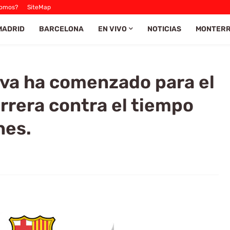
Somos?
SiteMap
MADRID
BARCELONA
EN VIVO
NOTICIAS
MONTER
iva ha comenzado para el
rrera contra el tiempo
nes.