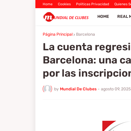
Home
Cookies
Politicas Privacidad
Quienes 
HOME
REAL 
Página Principal
Barcelona
La cuenta regres
Barcelona: una ca
por las inscripcio
by
Mundial De Clubes
-
agosto 09, 2025