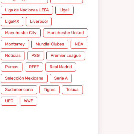
Liga de Naciones UEFA
Liga1
LigaMX
Liverpool
Manchester City
Manchester United
Monterrey
Mundial Clubes
NBA
Noticias
PSG
Premier League
Pumas
RFEF
Real Madrid
Selección Mexicana
Serie A
Sudamericana
Tigres
Toluca
UFC
WWE