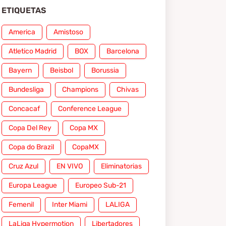
ETIQUETAS
America
Amistoso
Atletico Madrid
BOX
Barcelona
Bayern
Beisbol
Borussia
Bundesliga
Champions
Chivas
Concacaf
Conference League
Copa Del Rey
Copa MX
Copa do Brazil
CopaMX
Cruz Azul
EN VIVO
Eliminatorias
Europa League
Europeo Sub-21
Femenil
Inter Miami
LALIGA
LaLiga Hypermotion
Libertadores