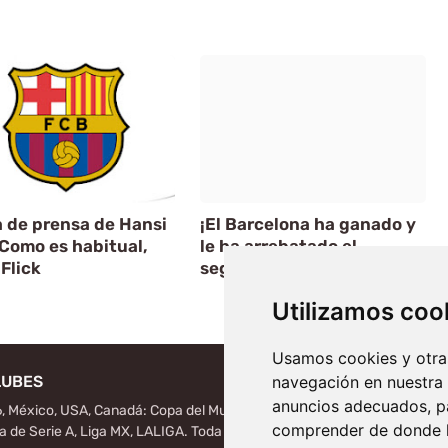
 de prensa de Hansi
¡El Barcelona ha ganado y
 Como es habitual,
le ha arrebatado el
Flick
segundo puesto
Utilizamos coo
Artículo Siguiente
Usamos cookies y otras
LUBES
navegación en nuestra
anuncios adecuados, pa
, México, USA, Canadá: Copa del Mundo de la FIFA, notas
comprender de donde ll
ga de Serie A, Liga MX, LALIGA. Toda la información del futbol