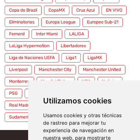
Copa do Brazil
CopaMX
Cruz Azul
EN VIVO
Eliminatorias
Europa League
Europeo Sub-21
Femenil
Inter Miami
LALIGA
LaLiga Hypermotion
Libertadores
Liga de Naciones UEFA
Liga1
LigaMX
Liverpool
Manchester City
Manchester United
Monterrey
Mundial Clubes
NBA
Noticias
PSG
Premier League
Pumas
RFEF
Utilizamos cookies
Real Madrid
Selección Mexicana
Serie A
Usamos cookies y otras técnicas
Sudamericana
Tigres
Toluca
UFC
WWE
de rastreo para mejorar tu
experiencia de navegación en
nuestra web, para mostrarte