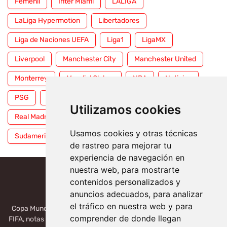
Femenil
Inter Miami
LALIGA
LaLiga Hypermotion
Libertadores
Liga de Naciones UEFA
Liga1
LigaMX
Liverpool
Manchester City
Manchester United
Monterrey
Mundial Clubes
NBA
Noticias
PSG
Premier League
Pumas
RFEF
Utilizamos cookies
Real Madrid
Selección Mexicana
Serie A
Usamos cookies y otras técnicas
Sudamericana
Tigres
Toluca
UFC
WWE
de rastreo para mejorar tu
experiencia de navegación en
nuestra web, para mostrarte
contenidos personalizados y
anuncios adecuados, para analizar
el tráfico en nuestra web y para
Copa Mundial 2026, México, USA, Canadá: Copa del Mundo de la
comprender de donde llegan
FIFA, notas deportivas de la liga de Serie A, Liga MX, LALIGA. Toda