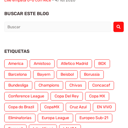
Lille empata 0-0 con Nice
- 4/18/2026
BUSCAR ESTE BLOG
ETIQUETAS
America
Amistoso
Atletico Madrid
BOX
Barcelona
Bayern
Beisbol
Borussia
Bundesliga
Champions
Chivas
Concacaf
Conference League
Copa Del Rey
Copa MX
Copa do Brazil
CopaMX
Cruz Azul
EN VIVO
Eliminatorias
Europa League
Europeo Sub-21