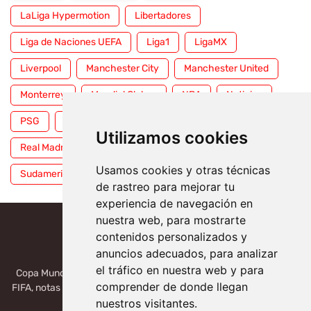
LaLiga Hypermotion
Libertadores
Liga de Naciones UEFA
Liga1
LigaMX
Liverpool
Manchester City
Manchester United
Monterrey
Mundial Clubes
NBA
Noticias
PSG
Premier League
Pumas
RFEF
Utilizamos cookies
Real Madrid
Selección Mexicana
Serie A
Usamos cookies y otras técnicas
Sudamericana
Tigres
Toluca
UFC
WWE
de rastreo para mejorar tu
experiencia de navegación en
nuestra web, para mostrarte
contenidos personalizados y
anuncios adecuados, para analizar
el tráfico en nuestra web y para
Copa Mundial 2026, México, USA, Canadá: Copa del Mundo de la
comprender de donde llegan
FIFA, notas deportivas de la liga de Serie A, Liga MX, LALIGA. Toda
la información del futbol mundial.
nuestros visitantes.