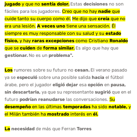
jugado
y que no
sentía
dolor.
Estas
decisiones
no son
fáciles para los jugadores.
Creo que no hay
nadie
que
cuide tanto su cuerpo como él.
Me dijo que
creía
que no
era una lesión.
A
veces
uno
tiene una sensación.
Él
siempre es muy responsable con su salud y su
estado
físico,
y hay
raras
excepciones
como Cristiano
Ronaldo
que se
cuiden
de
forma
similar.
Es algo que hay que
gestionar.
No es un
problema".
Los
rumores sobre su futuro no
cesan.
El verano pasado
ya se
especuló
sobre una posible salida
hacia
el fútbol
árabe, pero el jugador
eligió
dejar
esa
opción
en
pausa,
sin
descartarla,
ya que su representante
sugirió
que en el
futuro
podrían
reanudarse
las conversaciones.
Su
desempeño
en las últimas
temporadas
ha sido
notable,
y
el Milán también ha
mostrado
interés en
él.
La
necesidad
de más que Ferran
Torres