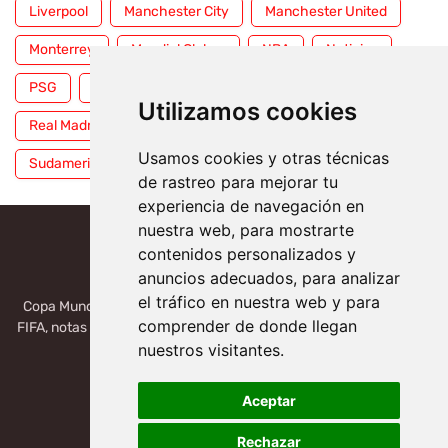
Liverpool
Manchester City
Manchester United
Monterrey
Mundial Clubes
NBA
Noticias
PSG
Premier League
Pumas
RFEF
Utilizamos cookies
Real Madrid
Selección Mexicana
Serie A
Usamos cookies y otras técnicas
Sudamericana
Tigres
Toluca
UFC
WWE
de rastreo para mejorar tu
experiencia de navegación en
nuestra web, para mostrarte
contenidos personalizados y
anuncios adecuados, para analizar
el tráfico en nuestra web y para
Copa Mundial 2026, México, USA, Canadá: Copa del Mundo de la
comprender de donde llegan
FIFA, notas deportivas de la liga de Serie A, Liga MX, LALIGA. Toda
la información del futbol mundial.
nuestros visitantes.
Aceptar
Rechazar