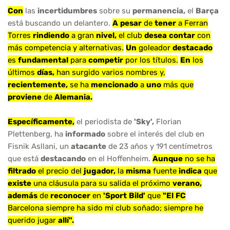
Con
las
incertidumbres
sobre su
permanencia,
el
Barça
está buscando un delantero.
A
pesar
de
tener
a Ferran
Torres
rindiendo
a gran
nivel,
el club
desea
contar
con
más competencia y alternativas.
Un
goleador
destacado
es
fundamental
para
competir
por los títulos.
En
los
últimos
días,
han surgido varios nombres y,
recientemente,
se ha
mencionado
a
uno
más que
proviene
de
Alemania.
Específicamente,
el periodista de
'Sky',
Florian
Plettenberg, ha
informado
sobre el interés del club en
Fisnik Asllani, un
atacante
de 23 años y 191 centímetros
que está
destacando
en el Hoffenheim.
Aunque
no se ha
filtrado
el precio del
jugador,
la
misma
fuente
indica
que
existe
una cláusula para su salida el próximo
verano,
además
de
reconocer
en
'Sport
Bild'
que
"El
FC
Barcelona siempre ha sido mi club soñado; siempre he
querido jugar
allí".