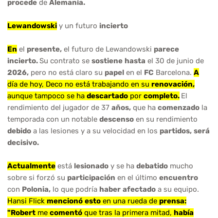
procede
de
Alemania.
Lewandowski
y un futuro
incierto
En
el
presente,
el futuro de Lewandowski
parece
incierto.
Su contrato se
sostiene
hasta
el 30 de junio de
2026,
pero no está claro su
papel
en el
FC
Barcelona.
A
día de hoy, Deco no está trabajando en su
renovación,
aunque tampoco se ha
descartado
por
completo.
El
rendimiento del jugador de 37
años,
que ha
comenzado
la
temporada con un notable
descenso
en su rendimiento
debido
a las lesiones y a su velocidad en los
partidos,
será
decisivo.
Actualmente
está
lesionado
y se ha
debatido
mucho
sobre si forzó su
participación
en el último
encuentro
con
Polonia,
lo que podría
haber
afectado
a su equipo.
Hansi Flick
mencionó
esto
en una rueda de
prensa:
"Robert
me
comentó
que tras la primera mitad,
había