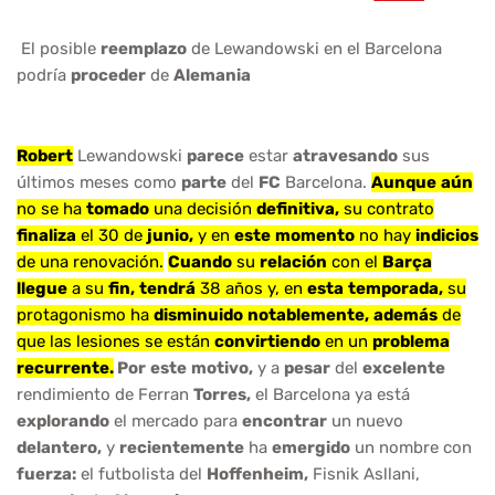
El posible
reemplazo
de Lewandowski en el Barcelona
podría
proceder
de
Alemania
Robert
Lewandowski
parece
estar
atravesando
sus
últimos meses como
parte
del
FC
Barcelona.
Aunque
aún
no se ha
tomado
una decisión
definitiva,
su contrato
finaliza
el 30 de
junio,
y en
este
momento
no hay
indicios
de una renovación.
Cuando
su
relación
con el
Barça
llegue
a su
fin,
tendrá
38 años y, en
esta
temporada,
su
protagonismo ha
disminuido
notablemente,
además
de
que las lesiones se están
convirtiendo
en un
problema
recurrente.
Por
este
motivo,
y a
pesar
del
excelente
rendimiento de Ferran
Torres,
el Barcelona ya está
explorando
el mercado para
encontrar
un nuevo
delantero,
y
recientemente
ha
emergido
un nombre con
fuerza:
el futbolista del
Hoffenheim,
Fisnik Asllani,