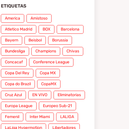
ETIQUETAS
America
Amistoso
Atletico Madrid
BOX
Barcelona
Bayern
Beisbol
Borussia
Bundesliga
Champions
Chivas
Concacaf
Conference League
Copa Del Rey
Copa MX
Copa do Brazil
CopaMX
Cruz Azul
EN VIVO
Eliminatorias
Europa League
Europeo Sub-21
Femenil
Inter Miami
LALIGA
LaLiga Hypermotion
Libertadores