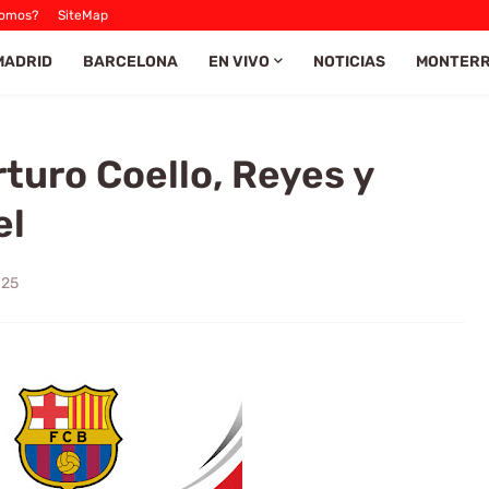
Somos?
SiteMap
MADRID
BARCELONA
EN VIVO
NOTICIAS
MONTER
rturo Coello, Reyes y
el
025