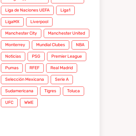
Liga de Naciones UEFA
Liga1
LigaMX
Liverpool
Manchester City
Manchester United
Monterrey
Mundial Clubes
NBA
Noticias
PSG
Premier League
Pumas
RFEF
Real Madrid
Selección Mexicana
Serie A
Sudamericana
Tigres
Toluca
UFC
WWE