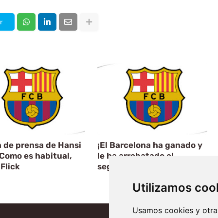
r
 de prensa de Hansi
¡El Barcelona ha ganado y
 Como es habitual,
le ha arrebatado el
Flick
segundo puesto
Utilizamos coo
Artículo Siguiente
Usamos cookies y otras