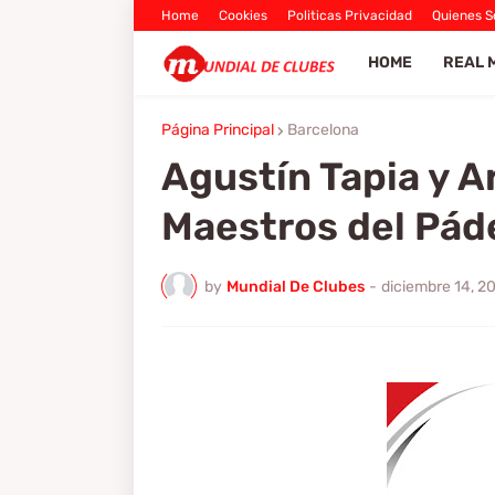
Home
Cookies
Politicas Privacidad
Quienes 
HOME
REAL 
Página Principal
Barcelona
Agustín Tapia y A
Maestros del Pád
by
Mundial De Clubes
-
diciembre 14, 2