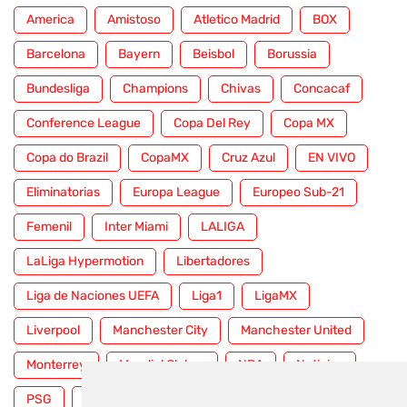
America
Amistoso
Atletico Madrid
BOX
Barcelona
Bayern
Beisbol
Borussia
Bundesliga
Champions
Chivas
Concacaf
Conference League
Copa Del Rey
Copa MX
Copa do Brazil
CopaMX
Cruz Azul
EN VIVO
Eliminatorias
Europa League
Europeo Sub-21
Femenil
Inter Miami
LALIGA
LaLiga Hypermotion
Libertadores
Liga de Naciones UEFA
Liga1
LigaMX
Liverpool
Manchester City
Manchester United
Monterrey
Mundial Clubes
NBA
Noticias
PSG
Premier League
Pumas
RFEF