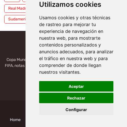
Utilizamos cookies
Real Madrid
Selección Mexicana
Serie A
Usamos cookies y otras técnicas
Sudamericana
Tigres
Toluca
UFC
WWE
de rastreo para mejorar tu
experiencia de navegación en
nuestra web, para mostrarte
contenidos personalizados y
anuncios adecuados, para analizar
el tráfico en nuestra web y para
Copa Mundial 2026, México, USA, Canadá: Copa del Mundo de la
comprender de donde llegan
FIFA, notas deportivas de la liga de Serie A, Liga MX, LALIGA. Toda
la información del futbol mundial.
nuestros visitantes.
Aceptar
Rechazar
Configurar
Design by -
Mundial de Clubes 2025
Home
Politicas Privacidad
Cookies
Quienes Somos?