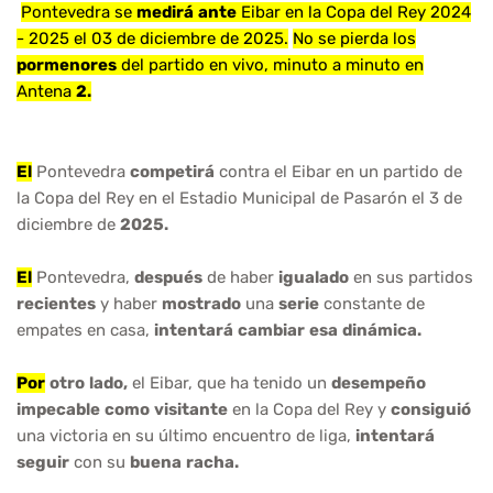
Pontevedra se
medirá
ante
Eibar en la Copa del Rey 2024
- 2025 el 03 de diciembre de 2025.
No se pierda los
pormenores
del partido en vivo, minuto a minuto en
Antena
2.
El
Pontevedra
competirá
contra el Eibar en un partido de
la Copa del Rey en el Estadio Municipal de Pasarón el 3 de
diciembre de
2025.
El
Pontevedra,
después
de haber
igualado
en sus partidos
recientes
y haber
mostrado
una
serie
constante de
empates en casa,
intentará
cambiar
esa
dinámica.
Por
otro
lado,
el Eibar, que ha tenido un
desempeño
impecable
como
visitante
en la Copa del Rey y
consiguió
una victoria en su último encuentro de liga,
intentará
seguir
con su
buena
racha.