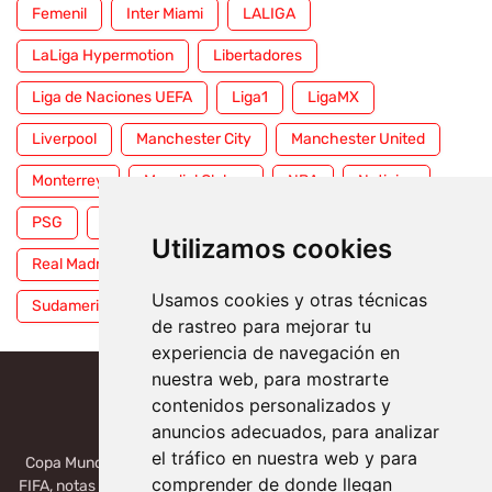
Femenil
Inter Miami
LALIGA
LaLiga Hypermotion
Libertadores
Liga de Naciones UEFA
Liga1
LigaMX
Liverpool
Manchester City
Manchester United
Monterrey
Mundial Clubes
NBA
Noticias
PSG
Premier League
Pumas
RFEF
Utilizamos cookies
Real Madrid
Selección Mexicana
Serie A
Usamos cookies y otras técnicas
Sudamericana
Tigres
Toluca
UFC
WWE
de rastreo para mejorar tu
experiencia de navegación en
nuestra web, para mostrarte
contenidos personalizados y
anuncios adecuados, para analizar
el tráfico en nuestra web y para
Copa Mundial 2026, México, USA, Canadá: Copa del Mundo de la
comprender de donde llegan
FIFA, notas deportivas de la liga de Serie A, Liga MX, LALIGA. Toda