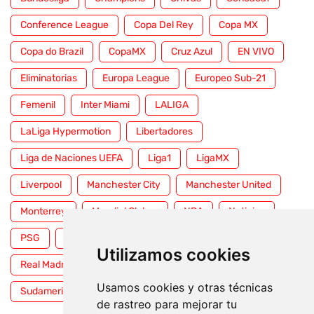
Conference League
Copa Del Rey
Copa MX
Copa do Brazil
CopaMX
Cruz Azul
EN VIVO
Eliminatorias
Europa League
Europeo Sub-21
Femenil
Inter Miami
LALIGA
LaLiga Hypermotion
Libertadores
Liga de Naciones UEFA
Liga1
LigaMX
Liverpool
Manchester City
Manchester United
Monterrey
Mundial Clubes
NBA
Noticias
PSG
Premier League
Pumas
RFEF
Utilizamos cookies
Real Madrid
Selección Mexicana
Serie A
Usamos cookies y otras técnicas
Sudamericana
Tigres
Toluca
UFC
WWE
de rastreo para mejorar tu