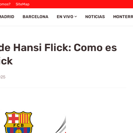
Somos?
SiteMap
MADRID
BARCELONA
EN VIVO
NOTICIAS
MONTER
de Hansi Flick: Como es
ick
025