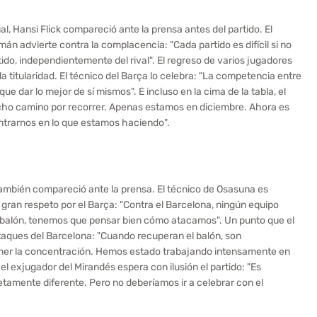
l, Hansi Flick compareció ante la prensa antes del partido. El
án advierte contra la complacencia: "Cada partido es difícil si no
do, independientemente del rival". El regreso de varios jugadores
a titularidad. El técnico del Barça lo celebra: "La competencia entre
e dar lo mejor de sí mismos". E incluso en la cima de la tabla, el
ho camino por recorrer. Apenas estamos en diciembre. Ahora es
trarnos en lo que estamos haciendo".
 también compareció ante la prensa. El técnico de Osasuna es
n gran respeto por el Barça: "Contra el Barcelona, ​​ningún equipo
balón, tenemos que pensar bien cómo atacamos". Un punto que el
taques del Barcelona: "Cuando recuperan el balón, son
ner la concentración. Hemos estado trabajando intensamente en
 el exjugador del Mirandés espera con ilusión el partido: "Es
etamente diferente. Pero no deberíamos ir a celebrar con el