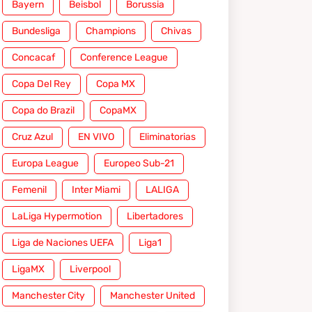
Bayern
Beisbol
Borussia
Bundesliga
Champions
Chivas
Concacaf
Conference League
Copa Del Rey
Copa MX
Copa do Brazil
CopaMX
Cruz Azul
EN VIVO
Eliminatorias
Europa League
Europeo Sub-21
Femenil
Inter Miami
LALIGA
LaLiga Hypermotion
Libertadores
Liga de Naciones UEFA
Liga1
LigaMX
Liverpool
Manchester City
Manchester United