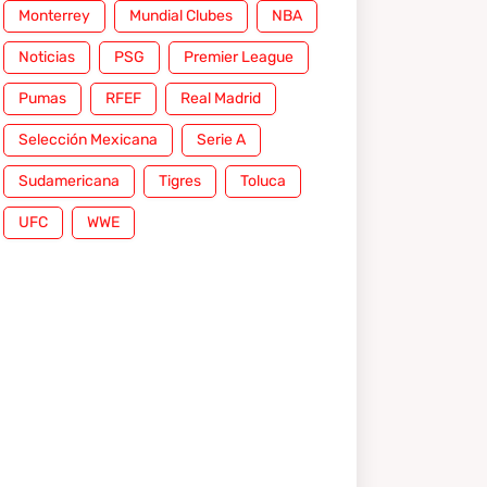
Monterrey
Mundial Clubes
NBA
Noticias
PSG
Premier League
Pumas
RFEF
Real Madrid
Selección Mexicana
Serie A
Sudamericana
Tigres
Toluca
UFC
WWE