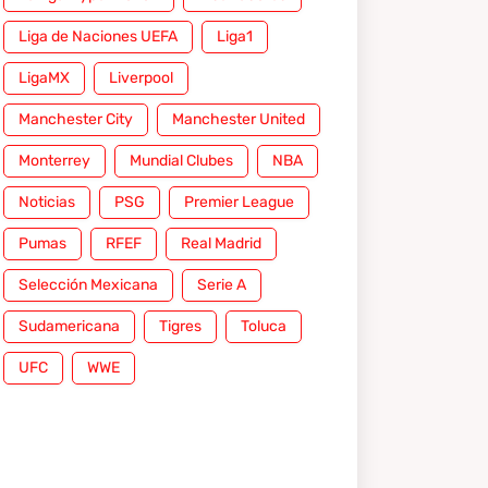
Liga de Naciones UEFA
Liga1
LigaMX
Liverpool
Manchester City
Manchester United
Monterrey
Mundial Clubes
NBA
Noticias
PSG
Premier League
Pumas
RFEF
Real Madrid
Selección Mexicana
Serie A
Sudamericana
Tigres
Toluca
UFC
WWE