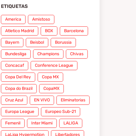
ETIQUETAS
America
Amistoso
Atletico Madrid
BOX
Barcelona
Bayern
Beisbol
Borussia
Bundesliga
Champions
Chivas
Concacaf
Conference League
Copa Del Rey
Copa MX
Copa do Brazil
CopaMX
Cruz Azul
EN VIVO
Eliminatorias
Europa League
Europeo Sub-21
Femenil
Inter Miami
LALIGA
LaLiga Hypermotion
Libertadores