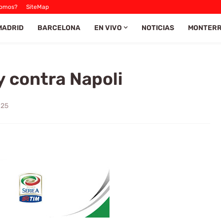
Somos?
SiteMap
MADRID
BARCELONA
EN VIVO
NOTICIAS
MONTER
 contra Napoli
025