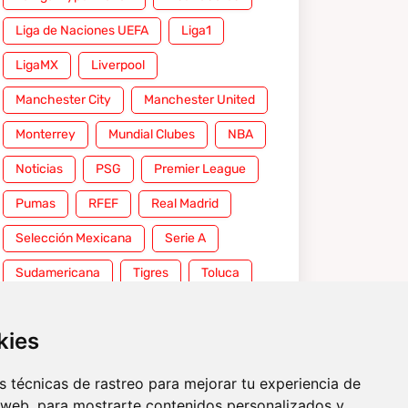
Liga de Naciones UEFA
Liga1
LigaMX
Liverpool
Manchester City
Manchester United
Monterrey
Mundial Clubes
NBA
Noticias
PSG
Premier League
Pumas
RFEF
Real Madrid
Selección Mexicana
Serie A
Sudamericana
Tigres
Toluca
UFC
WWE
kies
 técnicas de rastreo para mejorar tu experiencia de
 web, para mostrarte contenidos personalizados y