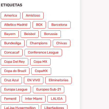
ETIQUETAS
America
Amistoso
Atletico Madrid
BOX
Barcelona
Bayern
Beisbol
Borussia
Bundesliga
Champions
Chivas
Concacaf
Conference League
Copa Del Rey
Copa MX
Copa do Brazil
CopaMX
Cruz Azul
EN VIVO
Eliminatorias
Europa League
Europeo Sub-21
Femenil
Inter Miami
LALIGA
LaLiga Hypermotion
Libertadores