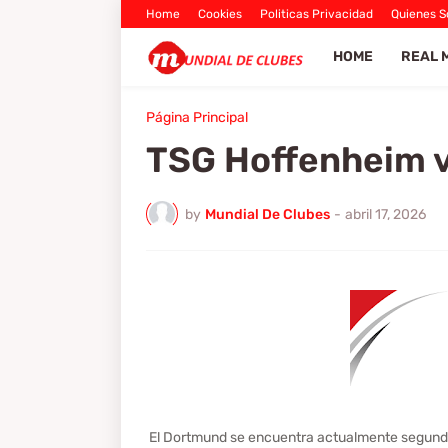
Home
Cookies
Politicas Privacidad
Quienes 
HOME
REAL 
Página Principal
TSG Hoffenheim v
by
Mundial De Clubes
-
abril 17, 2026
El Dortmund se encuentra actualmente segundo