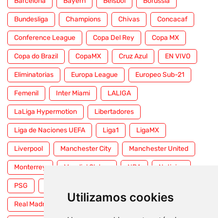
Barcelona
Bayern
Beisbol
Borussia
Bundesliga
Champions
Chivas
Concacaf
Conference League
Copa Del Rey
Copa MX
Copa do Brazil
CopaMX
Cruz Azul
EN VIVO
Eliminatorias
Europa League
Europeo Sub-21
Femenil
Inter Miami
LALIGA
LaLiga Hypermotion
Libertadores
Liga de Naciones UEFA
Liga1
LigaMX
Liverpool
Manchester City
Manchester United
Monterrey
Mundial Clubes
NBA
Noticias
PSG
Premier League
Pumas
RFEF
Utilizamos cookies
Real Madrid
Selección Mexicana
Serie A