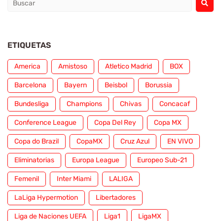
ETIQUETAS
America
Amistoso
Atletico Madrid
BOX
Barcelona
Bayern
Beisbol
Borussia
Bundesliga
Champions
Chivas
Concacaf
Conference League
Copa Del Rey
Copa MX
Copa do Brazil
CopaMX
Cruz Azul
EN VIVO
Eliminatorias
Europa League
Europeo Sub-21
Femenil
Inter Miami
LALIGA
LaLiga Hypermotion
Libertadores
Liga de Naciones UEFA
Liga1
LigaMX