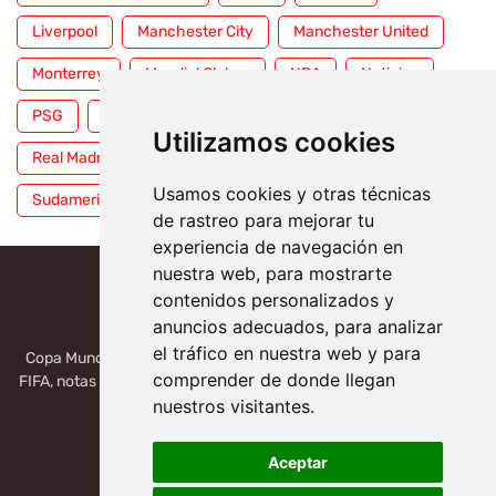
Liverpool
Manchester City
Manchester United
Monterrey
Mundial Clubes
NBA
Noticias
PSG
Premier League
Pumas
RFEF
Utilizamos cookies
Real Madrid
Selección Mexicana
Serie A
Usamos cookies y otras técnicas
Sudamericana
Tigres
Toluca
UFC
WWE
de rastreo para mejorar tu
experiencia de navegación en
nuestra web, para mostrarte
contenidos personalizados y
anuncios adecuados, para analizar
el tráfico en nuestra web y para
Copa Mundial 2026, México, USA, Canadá: Copa del Mundo de la
comprender de donde llegan
FIFA, notas deportivas de la liga de Serie A, Liga MX, LALIGA. Toda
la información del futbol mundial.
nuestros visitantes.
Aceptar