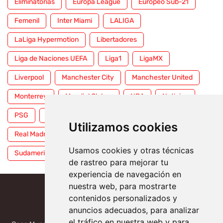
Eliminatorias
Europa League
Europeo Sub-21
Femenil
Inter Miami
LALIGA
LaLiga Hypermotion
Libertadores
Liga de Naciones UEFA
Liga1
LigaMX
Liverpool
Manchester City
Manchester United
Monterrey
Mundial Clubes
NBA
Noticias
PSG
Premier League
Pumas
RFEF
Utilizamos cookies
Real Madrid
Selección Mexicana
Serie A
Usamos cookies y otras técnicas
Sudamericana
Tigres
Toluca
UFC
WWE
de rastreo para mejorar tu
experiencia de navegación en
nuestra web, para mostrarte
contenidos personalizados y
anuncios adecuados, para analizar
el tráfico en nuestra web y para