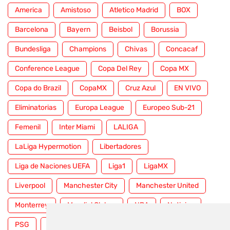
America
Amistoso
Atletico Madrid
BOX
Barcelona
Bayern
Beisbol
Borussia
Bundesliga
Champions
Chivas
Concacaf
Conference League
Copa Del Rey
Copa MX
Copa do Brazil
CopaMX
Cruz Azul
EN VIVO
Eliminatorias
Europa League
Europeo Sub-21
Femenil
Inter Miami
LALIGA
LaLiga Hypermotion
Libertadores
Liga de Naciones UEFA
Liga1
LigaMX
Liverpool
Manchester City
Manchester United
Monterrey
Mundial Clubes
NBA
Noticias
PSG
Premier League
Pumas
RFEF