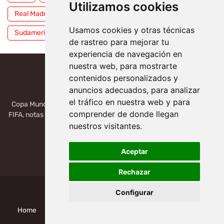
Utilizamos cookies
Real Madrid
Selección Mexicana
Serie A
Usamos cookies y otras técnicas
Sudamericana
Tigres
Toluca
UFC
WWE
de rastreo para mejorar tu
experiencia de navegación en
nuestra web, para mostrarte
contenidos personalizados y
anuncios adecuados, para analizar
el tráfico en nuestra web y para
Copa Mundial 2026, México, USA, Canadá: Copa del Mundo de la
comprender de donde llegan
FIFA, notas deportivas de la liga de Serie A, Liga MX, LALIGA. Toda
la información del futbol mundial.
nuestros visitantes.
Aceptar
Rechazar
Configurar
Design by -
Mundial de Clubes 2025
Home
Politicas Privacidad
Cookies
Quienes Somos?