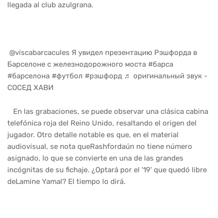
llegada al club azulgrana.
@viscabarcacules Я увидел презентацию Рэшфорда в
Барселоне с железнодорожного моста #барса
#барселона #футбол #рэшфорд ♬ оригинальный звук -
СОСЕД ХАВИ
En las grabaciones, se puede observar una clásica cabina
telefónica roja del Reino Unido, resaltando el origen del
jugador. Otro detalle notable es que, en el material
audiovisual, se nota queRashfordaún no tiene número
asignado, lo que se convierte en una de las grandes
incógnitas de su fichaje. ¿Optará por el '19' que quedó libre
deLamine Yamal? El tiempo lo dirá.