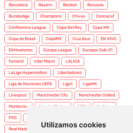
Barcelona
Bayern
Beisbol
Borussia
Bundesliga
Champions
Chivas
Concacaf
Conference League
Copa Del Rey
Copa MX
Copa do Brazil
CopaMX
Cruz Azul
EN VIVO
Eliminatorias
Europa League
Europeo Sub-21
Femenil
Inter Miami
LALIGA
LaLiga Hypermotion
Libertadores
Liga de Naciones UEFA
Liga1
LigaMX
Liverpool
Manchester City
Manchester United
Monterrey
Mundial Clubes
NBA
Noticias
PSG
Premier League
Pumas
RFEF
Utilizamos cookies
Real Madrid
Selección Mexicana
Serie A