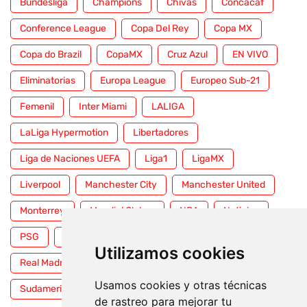
Bundesliga
Champions
Chivas
Concacaf
Conference League
Copa Del Rey
Copa MX
Copa do Brazil
CopaMX
Cruz Azul
EN VIVO
Eliminatorias
Europa League
Europeo Sub-21
Femenil
Inter Miami
LALIGA
LaLiga Hypermotion
Libertadores
Liga de Naciones UEFA
Liga1
LigaMX
Liverpool
Manchester City
Manchester United
Monterrey
Mundial Clubes
NBA
Noticias
PSG
Premier League
Pumas
RFEF
Utilizamos cookies
Real Madrid
Selección Mexicana
Serie A
Usamos cookies y otras técnicas
Sudamericana
Tigres
Toluca
UFC
WWE
de rastreo para mejorar tu